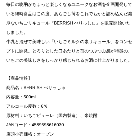
毎日の晩酌がちょっと楽しくなるユニークなお酒を企画開発して
いる縄時食品はこの度、あらごし苺をこれでもかと詰め込んだ濃
厚ないちごリキュール『BERRISH べりっしゅ』を販売開始いた
しました。
牛乳と混ぜて美味しい「いちごミルクの素リキュール」をコンセ
プトに開発。とろりとした口あたりと苺のつぶつぶ感が特徴の、
いちごの美味しさをしっかり感じられるお酒に仕上がりました。
【商品情報】
商品名：BERRISH べりっしゅ
内容量：500ml
アルコール度数：6％
原材料：いちごピューレ（国内製造）、米焼酎
JANコード：4589598616030
店頭小売価格：オープン