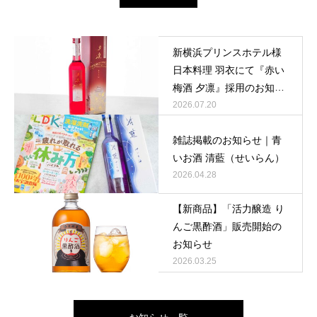
新横浜プリンスホテル様
日本料理 羽衣にて『赤い
梅酒 夕凛』採用のお知ら
せ
2026.07.20
雑誌掲載のお知らせ｜青
いお酒 清藍（せいらん）
2026.04.28
【新商品】「活力醸造 り
んご黒酢酒」販売開始の
お知らせ
2026.03.25